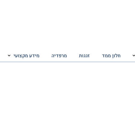
חלון ממד
זגגות
מרפדיה
מידע מקצועי