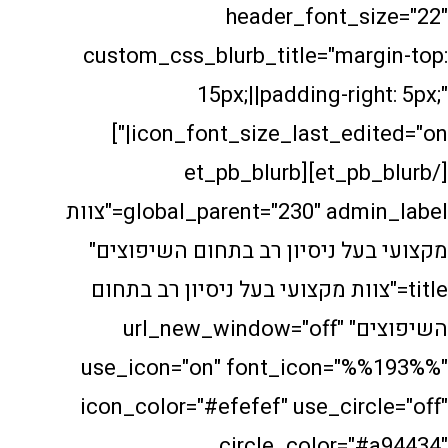
header_font_
custom_css_blurb_title="ma
15px;||padding-ri
icon_font_size_last_edited="on|"]
[/et_pb_blurb][et_pb_blurb
global_parent="230" admin_label="צוות
 ניסיון רב בתחום השיפוצים"
צוות מקצועי בעל ניסיון רב בתחום
השיפוצים" url_new_window="off"
use_icon="on" font_icon=
icon_color="#efefef" use_ci
circle_color=