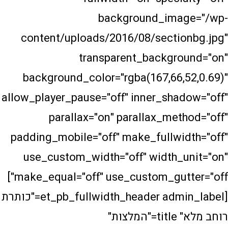
background_ima
content/uploads/2016/08/secti
transparent_backgr
background_color="rgba(167,66,
allow_player_pause="off" inner_sha
parallax="on" parallax_me
padding_mobile="off" make_fullwi
use_custom_width="off" width_
make_equal="off" use_custom_gutter="off"]
[et_pb_fullwidth_header admin_label="כותרת
רוחב מלא" title="המלצות"