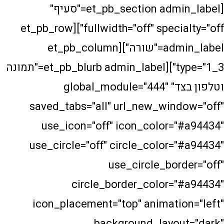
[et_pb_section admin_label="סעיף"
fullwidth="off" specialty="off"][et_pb_row
admin_label="שורה"][et_pb_column
type="1_3"][et_pb_blurb admin_label="תמונה
וטלפון בצד" global_module="444"
saved_tabs="all" url_new_win
use_icon="off" icon_color=
use_circle="off" circle_color
use_circle_bo
circle_border_color=
icon_placement="top" animati
background_layo