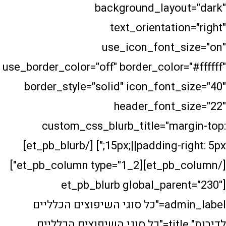
background_layo
text_orientati
use_icon_font_
use_border_color="off" border_color
border_style="solid" icon_font
header_font_
custom_css_blurb_title="ma
15px;||padding-right: 5px;"] [/et_pb_blurb]
[/et_pb_column][et_pb_column type="1_2"]
[et_pb_blurb global_par
admin_label="כל סוגי השיפוצים הכלליים
לדירות" title="כל סוגי השיפוצים הכלליים