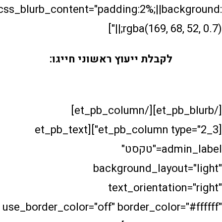
custom_css_blurb_content="padding:2%;||ba
rgba(169, 68, 
לקבלת ייעוץ ראשוני חייגו:
054-6810100
[/et_pb_blurb][/et_pb_column]
[et_pb_column type="2_3"][et_pb_text
admin_label="טקסט"
background_layou
text_orientati
use_border_color="off" border_color