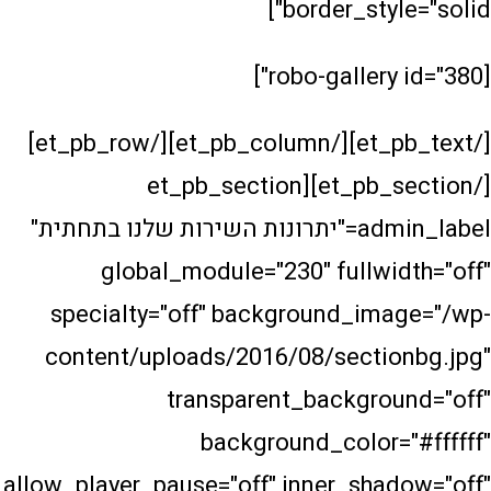
border_sty
[/et_pb_text][/et_pb_column][/et_pb_row]
[/et_pb_section][et_pb_section
admin_label="יתרונות השירות שלנו בתחתית"
global_module="230" fullw
specialty="off" background_im
content/uploads/2016/08/secti
transparent_backgro
background_color
allow_player_pause="off" inner_sha