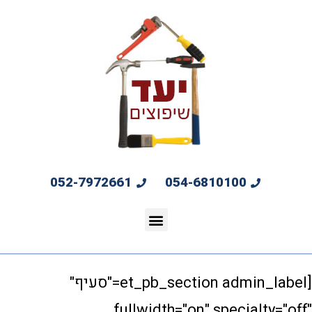
052-7972661
054-6810100
[et_pb_section admin_label="סעיף"
fullwidth="on" speci