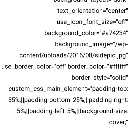
text_orientatio
use_icon_font_s
background_color=
background_ima
content/uploads/2016/08/sid
use_border_color="off" border_color
border_sty
custom_css_main_element="pad
35%;||padding-bottom: 25%;||padd
5%;||padding-left: 5%;||backgr