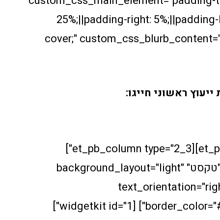
custom_css_main_element="padding-to
25%;||padding-right: 5%;||padding-
cover;" custom_css_blurb_content=
ייעוץ ראשוני חייגו:
054-681010
[/et_pb_blurb][/et_pb_column][et_pb_column type="2_3"]
[et_pb_text admin_label="טקסט" background_layout="light"
text_orientation="rig
border_color="#ffffff" border_style="solid"] [widgetkit id="1"]