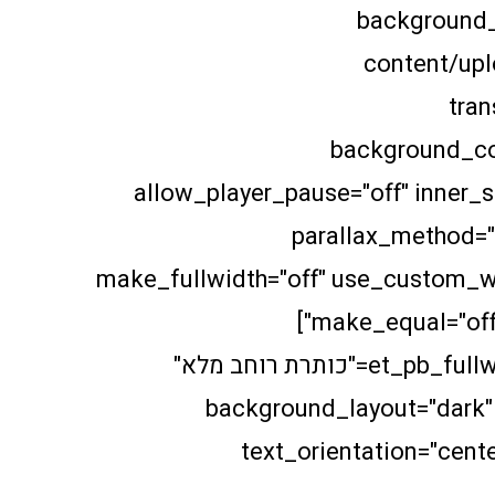
background
content/upl
tran
background_col
allow_player_pause="off" inner_s
parallax_method="
make_fullwidth="off" use_custom_wi
make_equal="off" use_custom_gutter="off"]
[et_pb_fullwidth_header admin_label="כותרת רוחב מלא"
title="תיקונים לבית בחיפה" background_layout="dark"
text_orientation="cente