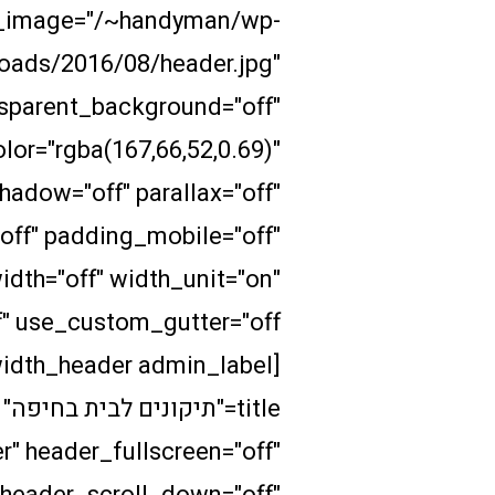
_image="/~handyman/wp-
oads/2016/08/header.jpg"
sparent_background="off"
or="rgba(167,66,52,0.69)"
hadow="off" parallax="off"
off" padding_mobile="off"
dth="off" width_unit="on"
r" header_fullscreen="off"
header_scroll_down="off"