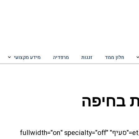
חלון ממד
זגגות
מרפדיה
מידע מקצועי
ת בחיפה
[et_pb_section admin_label="סעיף" fullwidth="on" specialty="off"