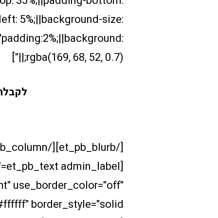
p: 35%;||padding-bottom:
left: 5%;||background-size:
"padding:2%;||background:
rgba(169, 68, 52, 0.7);||"]
לקבלת 
0
ht" use_border_color="off"