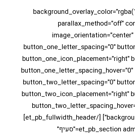
background_overlay_color="rgba(16
parallax_method="off" con
image_orientation="center"
button_one_letter_spacing="0" butto
button_one_icon_placement="right" 
button_one_letter_spacing_hover="0"
button_two_letter_spacing="0" butto
button_two_icon_placement="right" 
button_two_letter_spacing_hover="
background_color="rgba(5,5,5,0.67)"] [/et_pb_fullwidth_header]
[/et_pb_section][et_pb_section admin_label="סעיף"