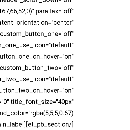
7,66,52,0)" parallax="off"
tent_orientation="center"
 custom_button_one="off"
n_one_use_icon="default"
button_one_on_hover="on"
 custom_button_two="off"
n_two_use_icon="default"
button_two_on_hover="on"
0" title_font_size="40px"