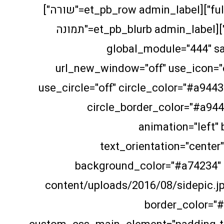
fullwidth="off" specialty="off"][et_pb_row admin_label="שורה"]
[et_pb_column type="1_3"][et_pb_blurb admin_label="תמונה
global_module="444" saved_ta"
url_new_window="off" use_icon="
use_circle="off" circle_color="#a9443
circle_border_color="#a94
animation="left"
text_orientation="center
background_color="#a74234"
content/uploads/2016/08/sidepic.jp
border_color="#f