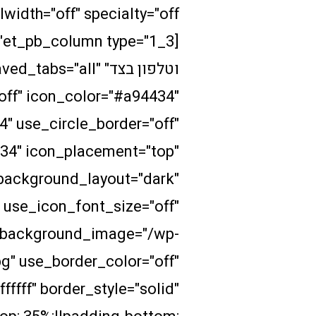
וטלפון בצד" bs="all
off" icon_color="#a94434"
4" use_circle_border="off"
434" icon_placement="top"
 background_layout="dark"
" use_icon_font_size="off"
 background_image="/wp-
g" use_border_color="off"
fffff" border_style="solid"