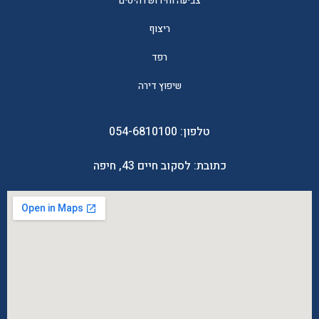
צביעה וחידוש רהיטים
ריצוף
רפד
שיפוץ דירה
טלפון:
054-6810100
כתובת: לסקוב חיים 43, חיפה