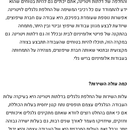
והחלפה של דלתות ויטרינה, אתם יכולים גם להיות בטוחים שהוא
ידע להתמודד עם כל רכיבי המשימה של החלפת גלגלים לויטרינה.
אפשרות נוספת שעומדת בפניכם, היא עבודה עם חברת שיפוצים,
שיודעת לבצע מגוון עבודות שיפוץ ובינוי ובין היתר, מתמחה
בהתקנה של פריטי אלומיניום לבית ובכלל זה גם דלתות ויטרינה. גם
במקרה הזה, תוכלו להיות בטוחים שהעבודה תתבצע בצורה
מקצועית ובתנאי שאותה חברת שיפוצים, מצהירה על התמחותה
בעבודות אלומיניום בריש גלי.
כמה עולה השירות?
עלות השירות של החלפת גלגלים בדלתות ויטרינה היא בעיקרה עלות
העבודה. הגלגלים עצמם תופסים נתח קטן יחסית בעלות הכוללת,
אם כי אתם בהחלט רוצים לוודא שאתם מתקינים גלגלים איכותיים
וחזקים, שיחזיקו מעמד לאורך שנים רבות, גם בעלות ישירה גבוהה
יותר. ובכל זאת, העלות המרכזית היא של העבודה עצמה והיא יכול